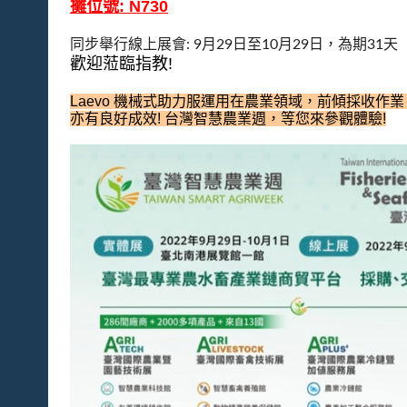
攤位號: N730
同步舉行線上展會: 9月29日至10月29日，為期31天
歡迎蒞臨指教!
Laevo 機械式助力服運用在農業領域，前傾採收作
亦有良好成效! 台灣智慧農業週，等您來參觀體驗!