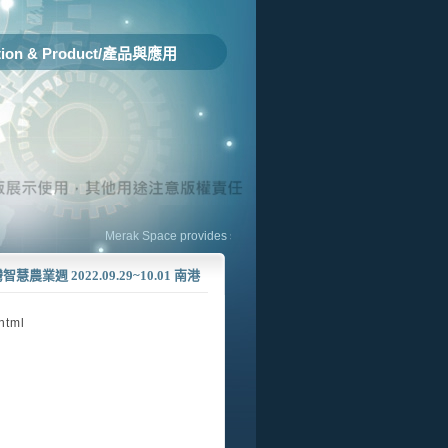
tion & Product/產品與應用
Merak Space provides solution to improve safety, ease body move, 
慧農業週 2022.09.29~10.01 南港
html